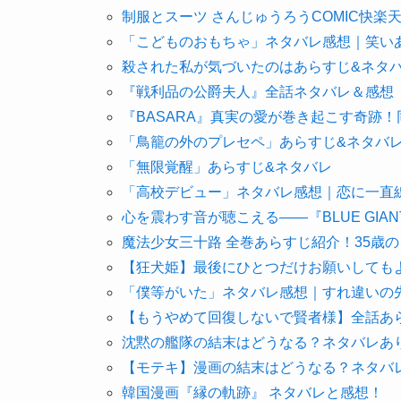
制服とスーツ さんじゅうろうCOMIC快楽天10
「こどものおもちゃ」ネタバレ感想｜笑い
殺された私が気づいたのはあらすじ&ネタ
『戦利品の公爵夫人』全話ネタバレ＆感想
『BASARA』真実の愛が巻き起こす奇跡
「鳥籠の外のプレセペ」あらすじ&ネタバ
「無限覚醒」あらすじ&ネタバレ
「高校デビュー」ネタバレ感想｜恋に一直
心を震わす音が聴こえる――『BLUE GIA
魔法少女三十路 全巻あらすじ紹介！35歳
【狂犬姫】最後にひとつだけお願いしても
「僕等がいた」ネタバレ感想｜すれ違いの
【もうやめて回復しないで賢者様】全話あ
沈黙の艦隊の結末はどうなる？ネタバレあ
【モテキ】漫画の結末はどうなる？ネタバ
韓国漫画『縁の軌跡』 ネタバレと感想！