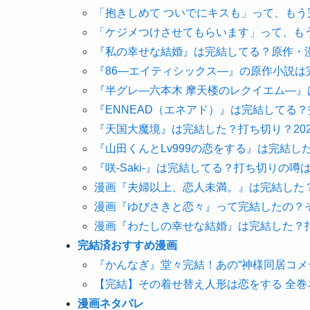
「抱きしめて ついでにキスも」って、もう
「ケジメつけさせてもらいます」って、も
『私の幸せな結婚』は完結してる？原作・
『86―エイティシックス―』の原作小説
『半グレ―六本木 摩天楼のレクイエム―』
『ENNEAD（エネアド）』は完結してる
『天国大魔境』は完結した？打ち切り？20
『山田くんとLv999の恋をする』は完結し
『咲-Saki-』は完結してる？打ち切りの噂
漫画『夫婦以上、恋人未満。』は完結した
漫画『ゆびさきと恋々』って完結したの？
漫画『わたしの幸せな結婚』は完結した？打
完結済おすすめ漫画
『かんなぎ』堂々完結！あの“神様同居コメ
【完結】その着せ替え人形は恋をする 全巻
漫画ネタバレ