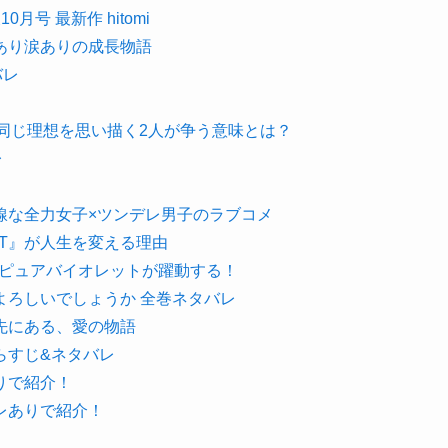
月号 最新作 hitomi
あり涙ありの成長物語
バレ
！同じ理想を思い描く2人が争う意味とは？
レ
線な全力女子×ツンデレ男子のラブコメ
NT』が人生を変える理由
のピュアバイオレットが躍動する！
よろしいでしょうか 全巻ネタバレ
先にある、愛の物語
らすじ&ネタバレ
りで紹介！
レありで紹介！